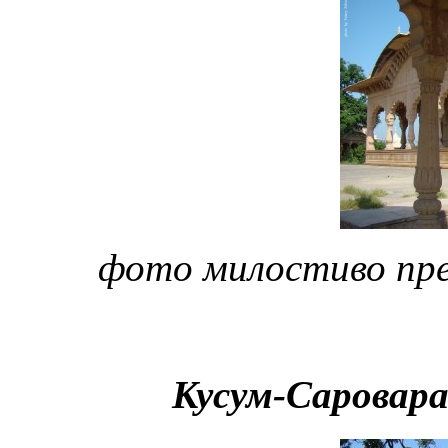
фото милостиво пр
Кусум-Саровара