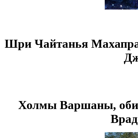
Шри Чайтанья Махапраб
Дж
Холмы Варшаны, оби
Врад