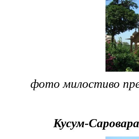
фото милостиво пр
Кусум-Саровара