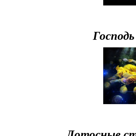
Господ
Лотосные с