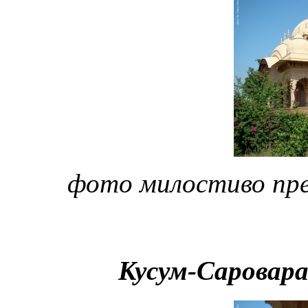
фото милостиво пр
Кусум-Саровара