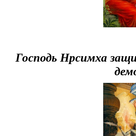
Господь Нрсимха защи
дем