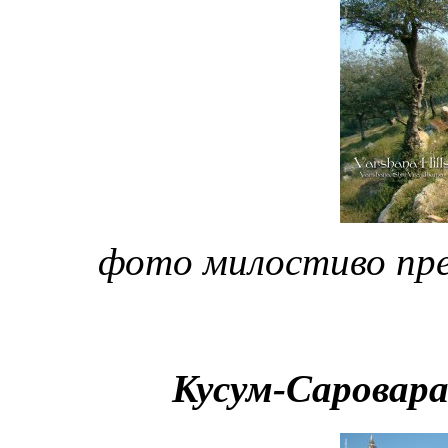
фото милостиво пр
Кусум-Саровара