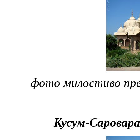
фото милостиво пр
Кусум-Саровара