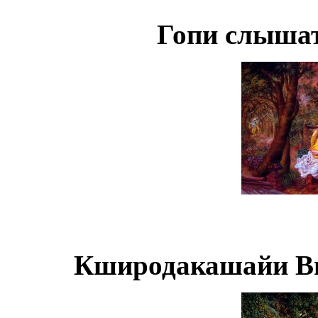
Гопи слыша
Кширодакашайи Ви