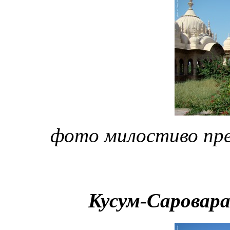
фото милостиво пр
Кусум-Саровара