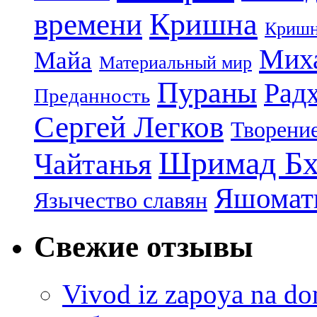
Кришна
времени
Кришн
Миха
Майа
Материальный мир
Пураны
Рад
Преданность
Сергей Легков
Творени
Шримад Бх
Чайтанья
Яшомати
Язычество славян
Свежие отзывы
Vivod iz zapoya na 