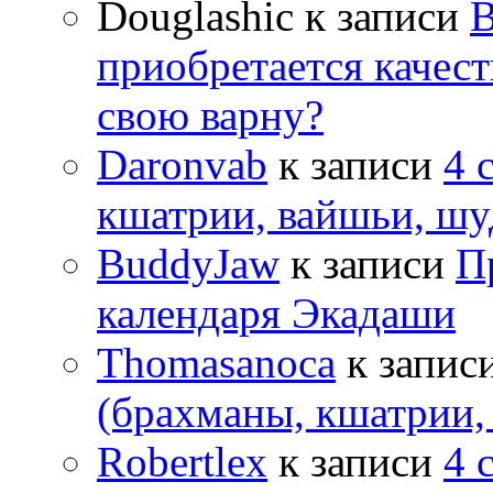
Douglashic
к записи
В
приобретается качес
свою варну?
Daronvab
к записи
4 
кшатрии, вайшьи, шу
BuddyJaw
к записи
П
календаря Экадаши
Thomasanoca
к запис
(брахманы, кшатрии,
Robertlex
к записи
4 