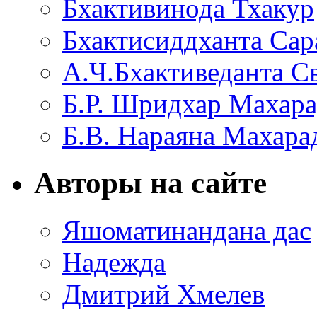
Бхактивинода Тхакур
Бхактисиддханта Сар
А.Ч.Бхактиведанта С
Б.Р. Шридхар Махар
Б.В. Нараяна Махар
Авторы на сайте
Яшоматинандана дас
Надежда
Дмитрий Хмелев