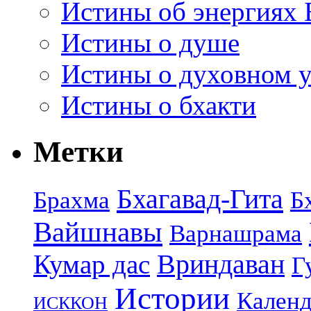
Истины об энергиях 
Истины о душе
Истины о духовном у
Истины о бхакти
Метки
Бхагавад-Гита
Брахма
Б
Вайшнавы
Варнашрама
Кумар дас
Вриндаван
Г
Истории
Календ
ИСККОН