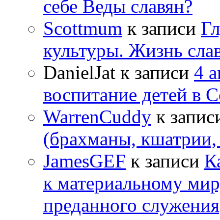
себе Веды славян?
Scottmum
к записи
Гл
культуры. Жизнь сла
DanielJat
к записи
4 
воспитание детей в 
WarrenCuddy
к запис
(брахманы, кшатрии,
JamesGEF
к записи
К
к материальному мир
преданного служения