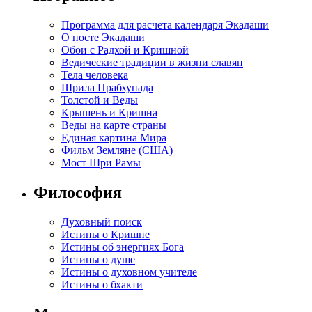
Программа для расчета календаря Экадаши
О посте Экадаши
Обои с Радхой и Кришной
Ведические традиции в жизни славян
Тела человека
Шрила Прабхупада
Толстой и Веды
Крышень и Кришна
Веды на карте страны
Единая картина Мира
Фильм Земляне (США)
Мост Шри Рамы
Философия
Духовный поиск
Истины о Кришне
Истины об энергиях Бога
Истины о душе
Истины о духовном учителе
Истины о бхакти