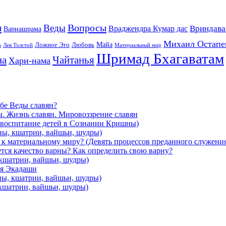
ы
Вопросы
Веды
Вриндава
Враджендра Кумар дас
Варнашрама
Михаил Остапе
Майа
Ложное Эго
Любовь
а
Лев Толстой
Материальный мир
Шримад Бхагаватам
на
Чайтанья
Хари-нама
ебе Веды славян?
ы. Жизнь славян. Мировоззрение славян
и воспитание детей в Сознании Кришны)
ны, кшатрии, вайшьи, шудры)
я к материальному миру? (Девять процессов преданного служени
ется качество варны? Как определить свою варну?
 кшатрии, вайшьи, шудры)
ря Экадаши
ны, кшатрии, вайшьи, шудры)
 кшатрии, вайшьи, шудры)