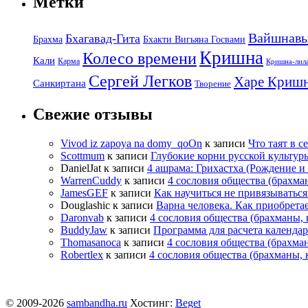
Метки
Вайшнав
Бхагавад-Гита
Брахма
Бхакти Вигьяна Госвами
Кришна
Колесо времени
Кали
Карма
Кришна-лил
Сергей Легков
Харе Криш
Санкиртана
Творение
Свежие отзывы
Vivod iz zapoya na domy_qoOn
к записи
Что таят в с
Scottmum
к записи
Глубокие корни русской культур
DanielJat
к записи
4 ашрама: Грихастха (Рождение 
WarrenCuddy
к записи
4 сословия общества (брахма
JamesGEF
к записи
Как научиться не привязыватьс
Douglashic
к записи
Варна человека. Как приобрета
Daronvab
к записи
4 сословия общества (брахманы,
BuddyJaw
к записи
Программа для расчета календа
Thomasanoca
к записи
4 сословия общества (брахма
Robertlex
к записи
4 сословия общества (брахманы,
© 2009-2026
sambandha.ru
Хостинг:
Beget