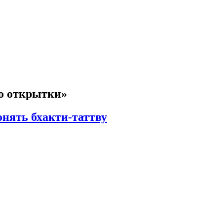
то открытки»
онять бхакти-таттву