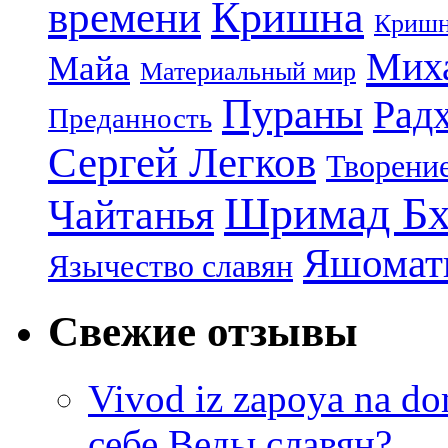
Кришна
времени
Кришн
Миха
Майа
Материальный мир
Пураны
Рад
Преданность
Сергей Легков
Творени
Шримад Бх
Чайтанья
Яшомати
Язычество славян
Свежие отзывы
Vivod iz zapoya na 
себе Веды славян?