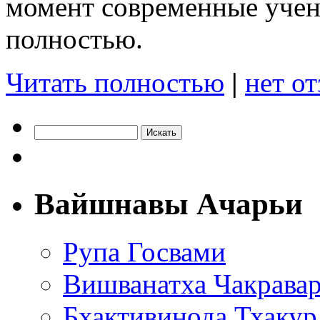
момент современные учен
полностью.
Читать полностью
|
нет о
Вайшнавы Ачарьи
Рупа Госвами
Вишванатха Чакравар
Бхактивинода Тхакур