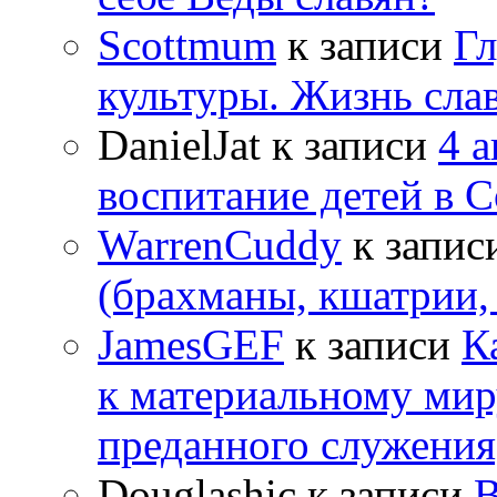
Scottmum
к записи
Гл
культуры. Жизнь сла
DanielJat
к записи
4 
воспитание детей в 
WarrenCuddy
к запис
(брахманы, кшатрии,
JamesGEF
к записи
К
к материальному мир
преданного служения
Douglashic
к записи
В