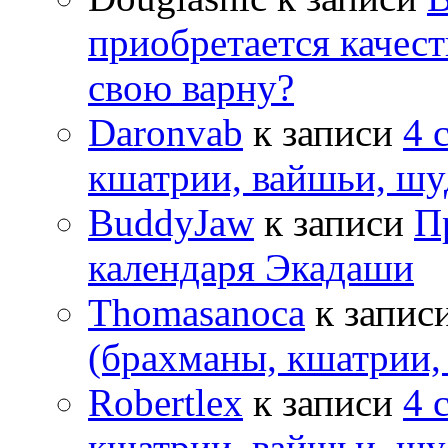
приобретается качес
свою варну?
Daronvab
к записи
4 
кшатрии, вайшьи, шу
BuddyJaw
к записи
П
календаря Экадаши
Thomasanoca
к запис
(брахманы, кшатрии,
Robertlex
к записи
4 
кшатрии, вайшьи, шу