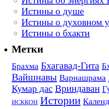
Истины об энергиях 
Истины о душе
Истины о духовном у
Истины о бхакти
Метки
Бхагавад-Гита
Брахма
Б
Вайшнавы
Варнашрама
Кумар дас
Вриндаван
Г
Истории
Календ
ИСККОН