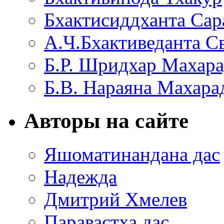
Бхактисиддханта Сар
А.Ч.Бхактиведанта С
Б.Р. Шридхар Махар
Б.В. Нараяна Махар
Авторы на сайте
Яшоматинандана дас
Надежда
Дмитрий Хмелев
Паравастха дас