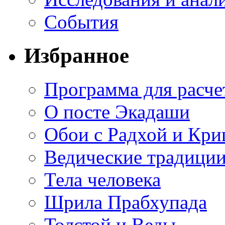
События
Избранное
Программа для расче
О посте Экадаши
Обои с Радхой и Кр
Ведические традиции
Тела человека
Шрила Прабхупада
Толстой и Веды