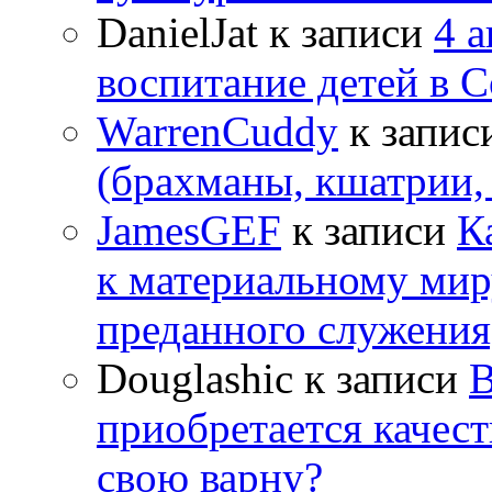
DanielJat
к записи
4 
воспитание детей в 
WarrenCuddy
к запис
(брахманы, кшатрии,
JamesGEF
к записи
К
к материальному мир
преданного служения
Douglashic
к записи
В
приобретается качес
свою варну?