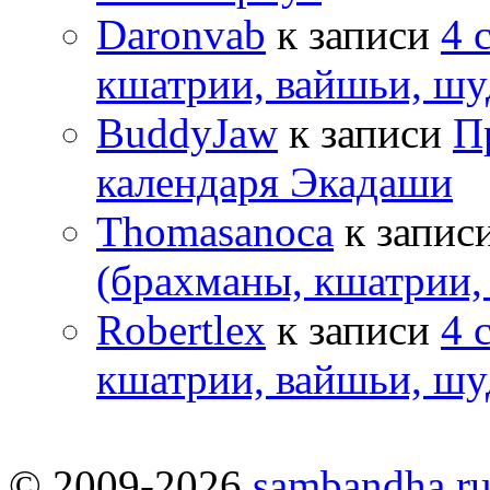
Daronvab
к записи
4 
кшатрии, вайшьи, шу
BuddyJaw
к записи
П
календаря Экадаши
Thomasanoca
к запис
(брахманы, кшатрии,
Robertlex
к записи
4 
кшатрии, вайшьи, шу
© 2009-2026
sambandha.r