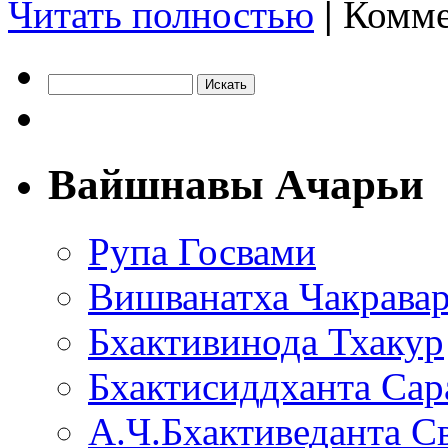
Читать полностью
|
Комме
Вайшнавы Ачарьи
Рупа Госвами
Вишванатха Чакравар
Бхактивинода Тхакур
Бхактисиддханта Сар
А.Ч.Бхактиведанта С