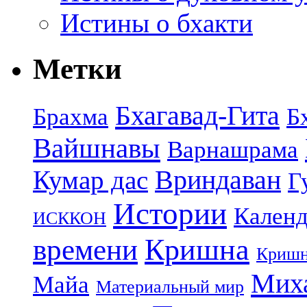
Истины о бхакти
Метки
Бхагавад-Гита
Брахма
Б
Вайшнавы
Варнашрама
Кумар дас
Вриндаван
Г
Истории
Календ
ИСККОН
Кришна
времени
Кришн
Миха
Майа
Материальный мир