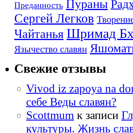
Пураны
Рад
Преданность
Сергей Легков
Творени
Шримад Бх
Чайтанья
Яшомати
Язычество славян
Свежие отзывы
Vivod iz zapoya na 
себе Веды славян?
Scottmum
к записи
Гл
культуры. Жизнь сла