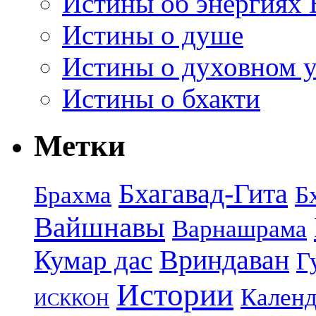
Истины об энергиях 
Истины о душе
Истины о духовном у
Истины о бхакти
Метки
Бхагавад-Гита
Брахма
Б
Вайшнавы
Варнашрама
Кумар дас
Вриндаван
Г
Истории
Календ
ИСККОН