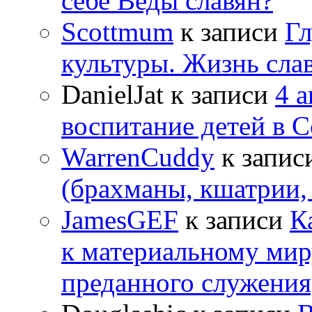
себе Веды славян?
Scottmum
к записи
Гл
культуры. Жизнь сла
DanielJat
к записи
4 
воспитание детей в 
WarrenCuddy
к запис
(брахманы, кшатрии,
JamesGEF
к записи
К
к материальному мир
преданного служения