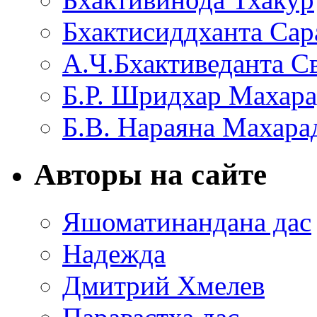
Бхактисиддханта Сар
А.Ч.Бхактиведанта С
Б.Р. Шридхар Махар
Б.В. Нараяна Махар
Авторы на сайте
Яшоматинандана дас
Надежда
Дмитрий Хмелев