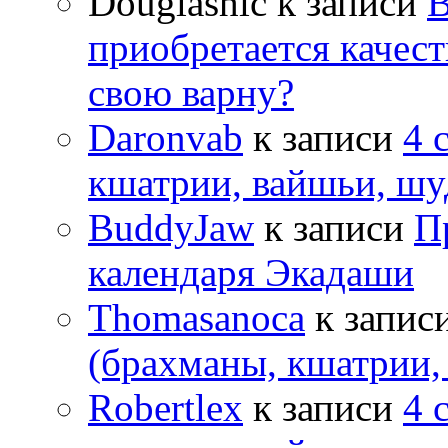
Douglashic
к записи
В
приобретается качес
свою варну?
Daronvab
к записи
4 
кшатрии, вайшьи, шу
BuddyJaw
к записи
П
календаря Экадаши
Thomasanoca
к запис
(брахманы, кшатрии,
Robertlex
к записи
4 