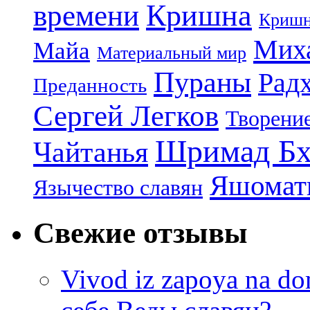
Кришна
времени
Кришн
Миха
Майа
Материальный мир
Пураны
Рад
Преданность
Сергей Легков
Творени
Шримад Бх
Чайтанья
Яшомати
Язычество славян
Свежие отзывы
Vivod iz zapoya na 