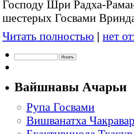
Господу Шри Радха-Раман
шестерых Госвами Вринд
Читать полностью
|
нет о
Вайшнавы Ачарьи
Рупа Госвами
Вишванатха Чакравар
Бхактивинода Тхакур