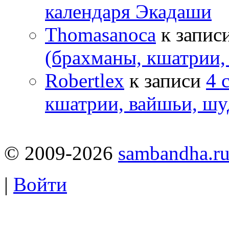
календаря Экадаши
Thomasanoca
к запис
(брахманы, кшатрии,
Robertlex
к записи
4 
кшатрии, вайшьи, шу
© 2009-2026
sambandha.r
|
Войти