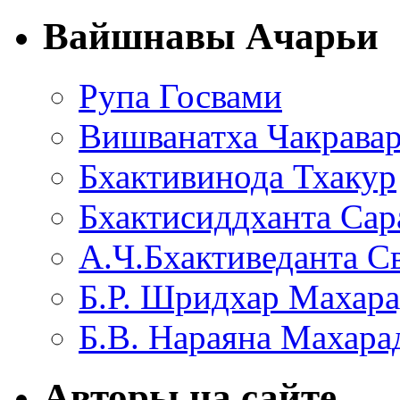
Вайшнавы Ачарьи
Рупа Госвами
Вишванатха Чакравар
Бхактивинода Тхакур
Бхактисиддханта Сар
А.Ч.Бхактиведанта С
Б.Р. Шридхар Махар
Б.В. Нараяна Махар
Авторы на сайте