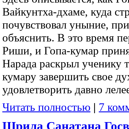
Вайкунтха-дхаме, куда ст
почувствовал уныние, при
объяснить. В это время п
Риши, и Гопа-кумар приня
Нарада раскрыл ученику т
кумару завершить свое ду
удовлетворить давно леле
Читать полностью
|
7 ком
Шрила Санатана Гос