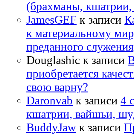
(брахманы, кшатрии,
JamesGEF
к записи
К
к материальному мир
преданного служения
Douglashic
к записи
В
приобретается качес
свою варну?
Daronvab
к записи
4 
кшатрии, вайшьи, шу
BuddyJaw
к записи
П