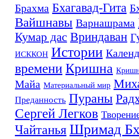
Бхагавад-Гита
Брахма
Б
Вайшнавы
Варнашрама
Кумар дас
Вриндаван
Г
Истории
Календ
ИСККОН
Кришна
времени
Кришн
Миха
Майа
Материальный мир
Пураны
Рад
Преданность
Сергей Легков
Творени
Шримад Бх
Чайтанья