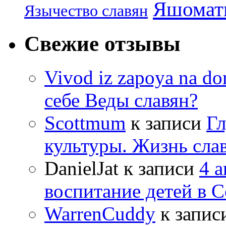
Яшомати
Язычество славян
Свежие отзывы
Vivod iz zapoya na 
себе Веды славян?
Scottmum
к записи
Гл
культуры. Жизнь сла
DanielJat
к записи
4 
воспитание детей в 
WarrenCuddy
к запис