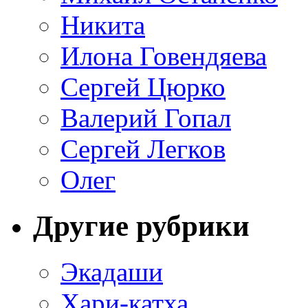
Никита
Илона Говендяева
Сергей Цюрко
Валерий Гопал
Сергей Легков
Олег
Другие рубрики
Экадаши
Хари-катха