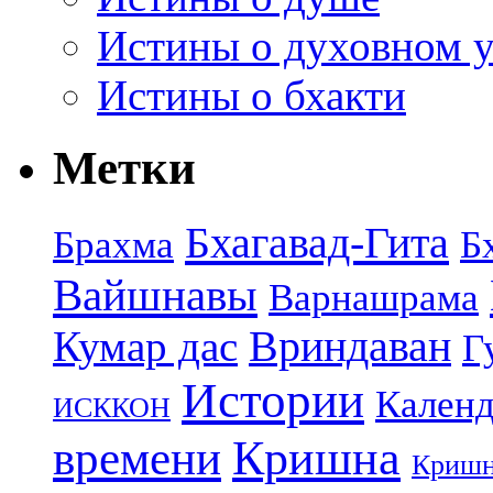
Истины о духовном у
Истины о бхакти
Метки
Бхагавад-Гита
Брахма
Б
Вайшнавы
Варнашрама
Кумар дас
Вриндаван
Г
Истории
Календ
ИСККОН
Кришна
времени
Кришн