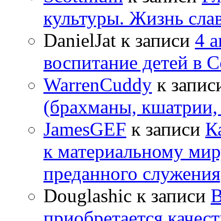
культуры. Жизнь сла
DanielJat
к записи
4 
воспитание детей в 
WarrenCuddy
к запис
(брахманы, кшатрии,
JamesGEF
к записи
К
к материальному мир
преданного служения
Douglashic
к записи
В
приобретается качес