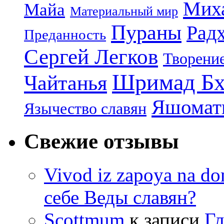
Миха
Майа
Материальный мир
Пураны
Рад
Преданность
Сергей Легков
Творени
Шримад Бх
Чайтанья
Яшомати
Язычество славян
Свежие отзывы
Vivod iz zapoya na 
себе Веды славян?
Scottmum
к записи
Гл