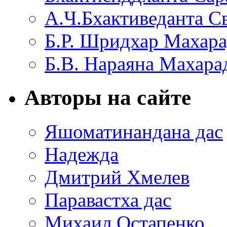
А.Ч.Бхактиведанта С
Б.Р. Шридхар Махар
Б.В. Нараяна Махар
Авторы на сайте
Яшоматинандана дас
Надежда
Дмитрий Хмелев
Паравастха дас
Михаил Остапенко