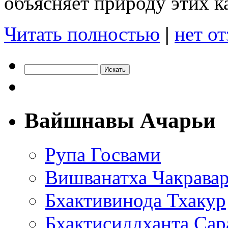
объясняет природу этих к
Читать полностью
|
нет о
Вайшнавы Ачарьи
Рупа Госвами
Вишванатха Чакравар
Бхактивинода Тхакур
Бхактисиддханта Сар