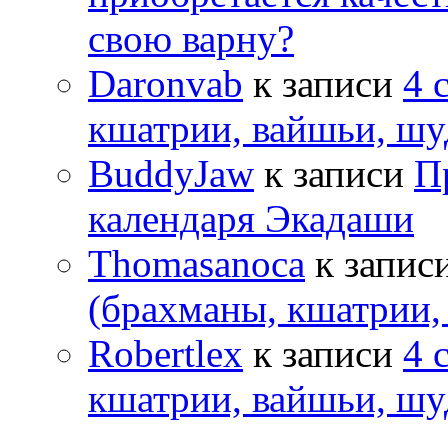
свою варну?
Daronvab
к записи
4 
кшатрии, вайшьи, шу
BuddyJaw
к записи
П
календаря Экадаши
Thomasanoca
к запис
(брахманы, кшатрии,
Robertlex
к записи
4 
кшатрии, вайшьи, шу