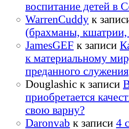
воспитание детей в 
WarrenCuddy
к запис
(брахманы, кшатрии,
JamesGEF
к записи
К
к материальному мир
преданного служения
Douglashic
к записи
В
приобретается качес
свою варну?
Daronvab
к записи
4 