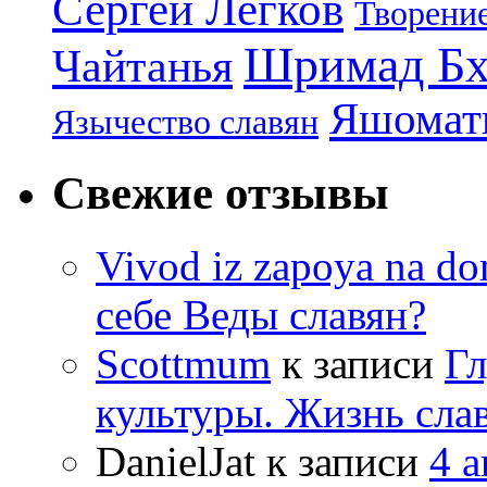
Сергей Легков
Творени
Шримад Бх
Чайтанья
Яшомати
Язычество славян
Свежие отзывы
Vivod iz zapoya na 
себе Веды славян?
Scottmum
к записи
Гл
культуры. Жизнь сла
DanielJat
к записи
4 