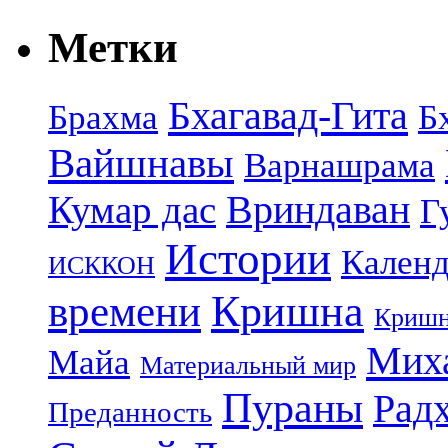
Метки
Бхагавад-Гита
Брахма
Б
Вайшнавы
Варнашрама
Кумар дас
Вриндаван
Г
Истории
Календ
ИСККОН
Кришна
времени
Кришн
Миха
Майа
Материальный мир
Пураны
Рад
Преданность