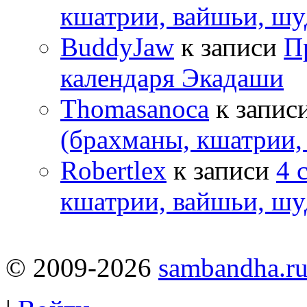
кшатрии, вайшьи, шу
BuddyJaw
к записи
П
календаря Экадаши
Thomasanoca
к запис
(брахманы, кшатрии,
Robertlex
к записи
4 
кшатрии, вайшьи, шу
© 2009-2026
sambandha.r