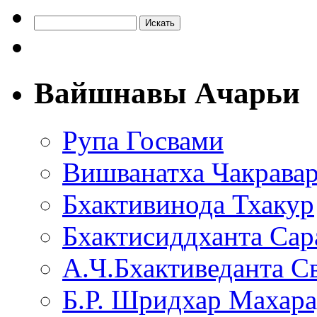
Вайшнавы Ачарьи
Рупа Госвами
Вишванатха Чакравар
Бхактивинода Тхакур
Бхактисиддханта Сар
А.Ч.Бхактиведанта С
Б.Р. Шридхар Махар