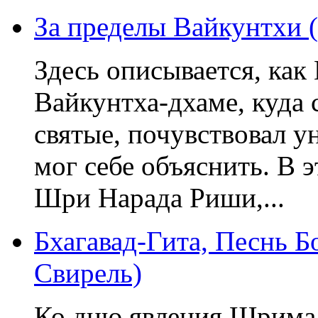
За пределы Вайкунтхи 
Здесь описывается, как
Вайкунтха-дхаме, куда 
святые, почувствовал у
мог себе объяснить. В 
Шри Нарада Риши,...
Бхагавад-Гита, Песнь Б
Свирель)
Ко дню явления Шримад