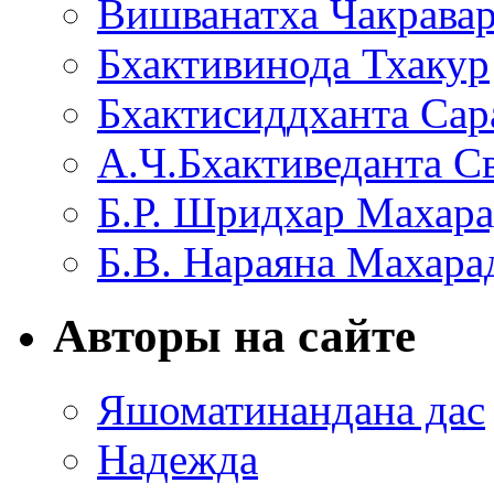
Вишванатха Чакравар
Бхактивинода Тхакур
Бхактисиддханта Сар
А.Ч.Бхактиведанта С
Б.Р. Шридхар Махар
Б.В. Нараяна Махар
Авторы на сайте
Яшоматинандана дас
Надежда