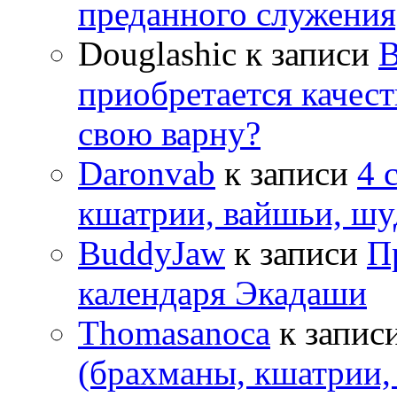
преданного служения
Douglashic
к записи
В
приобретается качес
свою варну?
Daronvab
к записи
4 
кшатрии, вайшьи, шу
BuddyJaw
к записи
П
календаря Экадаши
Thomasanoca
к запис
(брахманы, кшатрии,