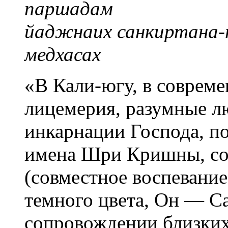
паршадам
йаджнаих санкиртана-
медхасах
«В Кали-югу, в соврем
лицемерия, разумные л
инкарнации Господа, п
имена Шри Кришны, со
(совместное воспевание
темного цвета, Он — С
сопровождении близких