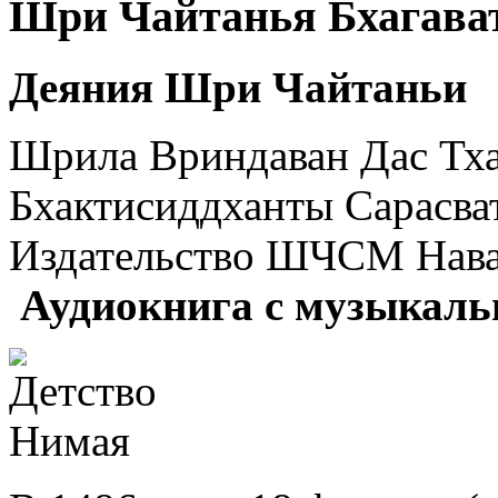
Шри Чайтанья Бхагават
Деяния Шри Чайтаньи
Шрила Вриндаван Дас Тх
Бхактисиддханты Сарасва
Издательство ШЧСМ Нава
Аудиокнига с музыкал