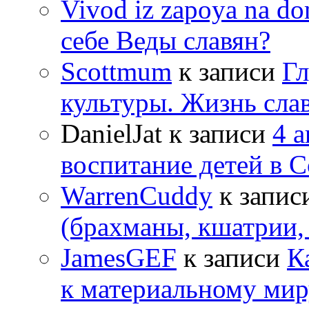
Vivod iz zapoya na 
себе Веды славян?
Scottmum
к записи
Гл
культуры. Жизнь сла
DanielJat
к записи
4 
воспитание детей в 
WarrenCuddy
к запис
(брахманы, кшатрии,
JamesGEF
к записи
К
к материальному мир