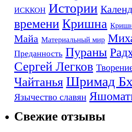
Истории
Календ
ИСККОН
Кришна
времени
Кришн
Миха
Майа
Материальный мир
Пураны
Рад
Преданность
Сергей Легков
Творени
Шримад Бх
Чайтанья
Яшомати
Язычество славян
Свежие отзывы