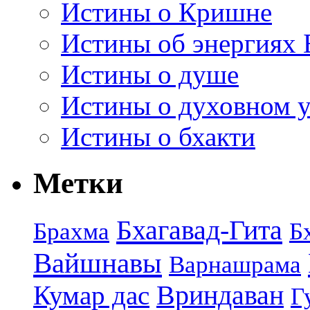
Истины о Кришне
Истины об энергиях 
Истины о душе
Истины о духовном у
Истины о бхакти
Метки
Бхагавад-Гита
Брахма
Б
Вайшнавы
Варнашрама
Кумар дас
Вриндаван
Г