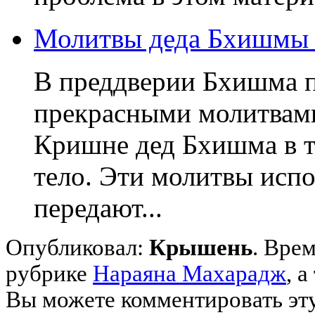
Молитвы деда Бхишмы 
В преддверии Бхишма п
прекрасными молитвами
Кришне дед Бхишма в т
тело. Эти молитвы исп
передают...
Опубликовал:
Крышень
. Врем
рубрике
Нараяна Махарадж
,
а
Вы можете комментировать эту