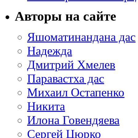
Авторы на сайте
Яшоматинандана дас
Надежда
Дмитрий Хмелев
Паравастха дас
Михаил Остапенко
Никита
Илона Говендяева
Сергей Цюрко