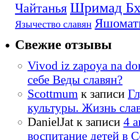
Шримад Бх
Чайтанья
Яшомати
Язычество славян
Свежие отзывы
Vivod iz zapoya na 
себе Веды славян?
Scottmum
к записи
Гл
культуры. Жизнь сла
DanielJat
к записи
4 
воспитание детей в 