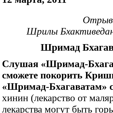
Отрыво
Шрилы Бхактиведа
Шримад Бхагав
Слушая «Шримад-Бхагав
сможете покорить Кришн
«Шримад-Бхагаватам» с
хинин (лекарство от маляр
лекарства могут быть горь