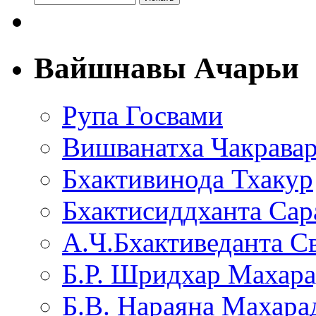
Вайшнавы Ачарьи
Рупа Госвами
Вишванатха Чакравар
Бхактивинода Тхакур
Бхактисиддханта Сар
А.Ч.Бхактиведанта С
Б.Р. Шридхар Махар
Б.В. Нараяна Махар