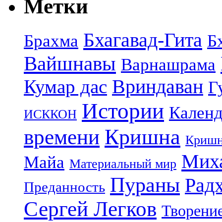
Метки
Бхагавад-Гита
Брахма
Б
Вайшнавы
Варнашрама
Кумар дас
Вриндаван
Г
Истории
Календ
ИСККОН
Кришна
времени
Кришн
Миха
Майа
Материальный мир
Пураны
Рад
Преданность
Сергей Легков
Творени