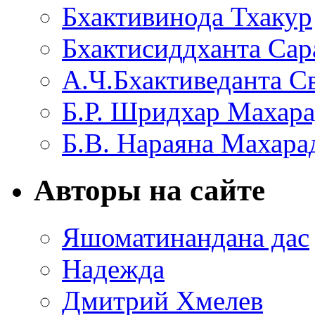
Бхактивинода Тхакур
Бхактисиддханта Сар
А.Ч.Бхактиведанта С
Б.Р. Шридхар Махар
Б.В. Нараяна Махар
Авторы на сайте
Яшоматинандана дас
Надежда
Дмитрий Хмелев