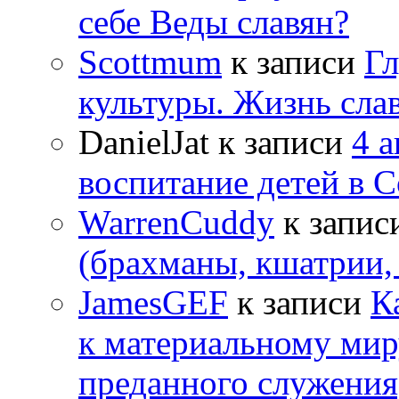
себе Веды славян?
Scottmum
к записи
Гл
культуры. Жизнь сла
DanielJat
к записи
4 
воспитание детей в 
WarrenCuddy
к запис
(брахманы, кшатрии,
JamesGEF
к записи
К
к материальному мир
преданного служения