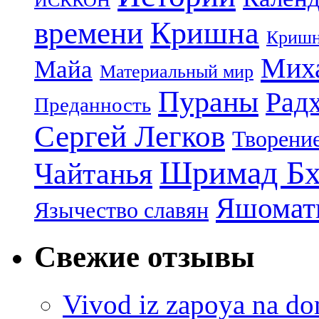
ИСККОН
Кришна
времени
Кришн
Миха
Майа
Материальный мир
Пураны
Рад
Преданность
Сергей Легков
Творени
Шримад Бх
Чайтанья
Яшомати
Язычество славян
Свежие отзывы
Vivod iz zapoya na 