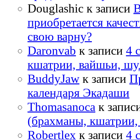
Douglashic
к записи
В
приобретается качес
свою варну?
Daronvab
к записи
4 
кшатрии, вайшьи, шу
BuddyJaw
к записи
П
календаря Экадаши
Thomasanoca
к запис
(брахманы, кшатрии,
Robertlex
к записи
4 