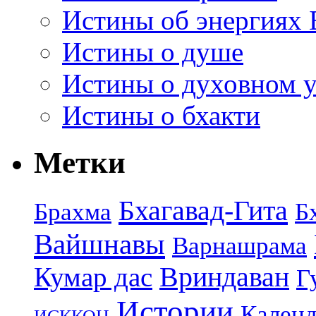
Истины об энергиях 
Истины о душе
Истины о духовном у
Истины о бхакти
Метки
Бхагавад-Гита
Брахма
Б
Вайшнавы
Варнашрама
Кумар дас
Вриндаван
Г
Истории
Календ