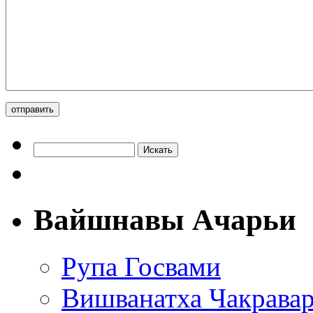
Вайшнавы Ачарьи
Рупа Госвами
Вишванатха Чакравар