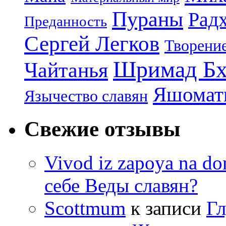
Пураны
Рад
Преданность
Сергей Легков
Творени
Шримад Бх
Чайтанья
Яшомати
Язычество славян
Свежие отзывы
Vivod iz zapoya na 
себе Веды славян?
Scottmum
к записи
Гл