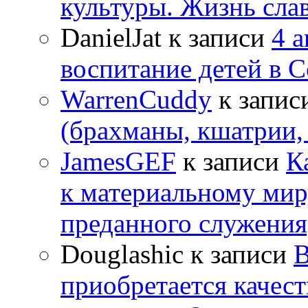
культуры. Жизнь сла
DanielJat
к записи
4 
воспитание детей в 
WarrenCuddy
к запис
(брахманы, кшатрии,
JamesGEF
к записи
К
к материальному мир
преданного служения
Douglashic
к записи
В
приобретается качес