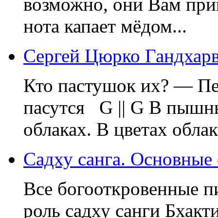
возможно, они Вам приг
нота капает мёдом...
Сергей Цюрко Гандхарв
Кто пастушок их? — Пе
пасутся G || G В пышны
облаках. В цветах облаках.
Садху санга. Основные
Все богооткровенные п
роль садху санги Бхакт