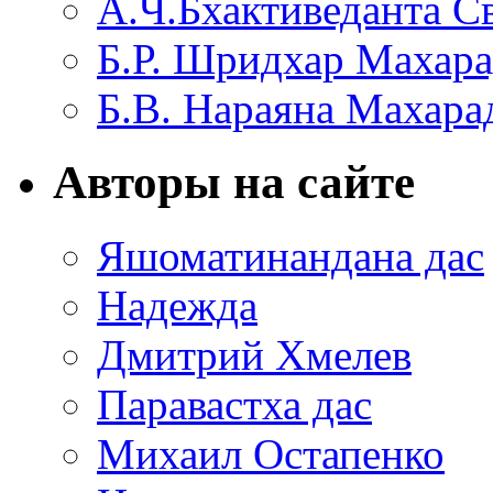
А.Ч.Бхактиведанта С
Б.Р. Шридхар Махар
Б.В. Нараяна Махар
Авторы на сайте
Яшоматинандана дас
Надежда
Дмитрий Хмелев
Паравастха дас
Михаил Остапенко