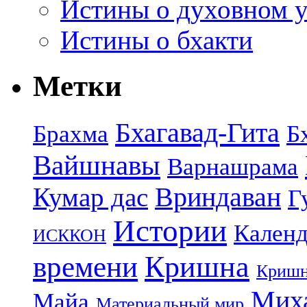
Истины о духовном у
Истины о бхакти
Метки
Бхагавад-Гита
Брахма
Б
Вайшнавы
Варнашрама
Кумар дас
Вриндаван
Г
Истории
Календ
ИСККОН
Кришна
времени
Кришн
Миха
Майа
Материальный мир