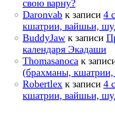
свою варну?
Daronvab
к записи
4 
кшатрии, вайшьи, шу
BuddyJaw
к записи
П
календаря Экадаши
Thomasanoca
к запис
(брахманы, кшатрии,
Robertlex
к записи
4 
кшатрии, вайшьи, шу