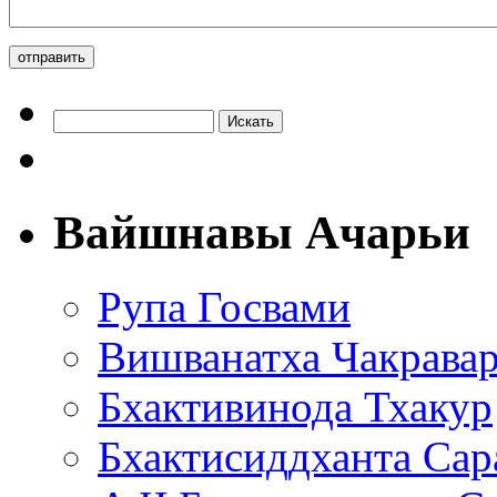
Вайшнавы Ачарьи
Рупа Госвами
Вишванатха Чакравар
Бхактивинода Тхакур
Бхактисиддханта Сар