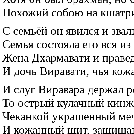
Похожий собою на кшатри
С семьёй он явился и зва
Семья состояла его вся из
Жена Дхармавати и праве
И дочь Виравати, чья кожа
И слуг Виравара держал р
То острый кулачный кинжа
Чеканкой украшенный меч,
И кожанный щит, защища