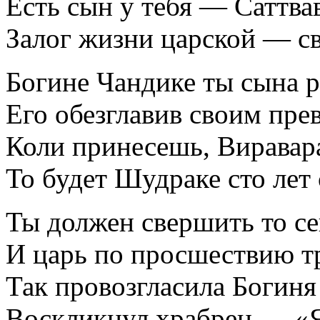
Есть сын у тебя — Саттва
Залог жизни царской — с
Богине Чандике ты сына 
Его обезглавив своим пр
Коли принесешь, Виравара
То будет Шудраке сто лет
Ты должен свершить то сей
И царь по просшествию т
Так провозгласила Богиня 
Воскликнул храбрец — «Я