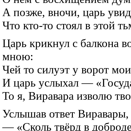
А позже, вночи, царь увид
Что кто-то стоял в этой ть
Царь крикнул с балкона в
мною:
Чей то силуэт у ворот мо
И царь услыхал — «Госуд
То я, Виравара изволю тв
Услышав ответ Виравары,
— «Сколь твёрд в доброд