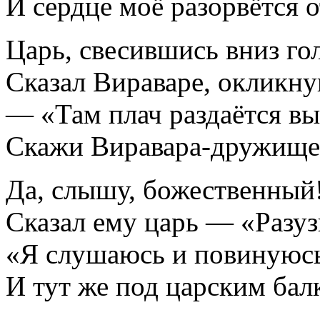
И сердце моё разорвётся о
Царь, свесившись вниз го
Сказал Вираваре, окликну
— «Там плач раздаётся вы
Скажи Виравара-дружище
Да, слышу, божественный!
Сказал ему царь — «Разуз
«Я слушаюсь и повинуюсь
И тут же под царским бал