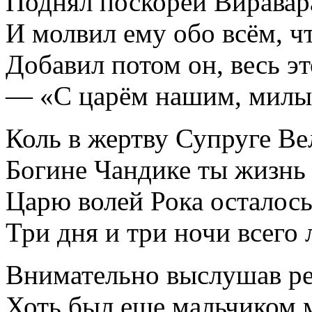
Поднял поскорей Виравар
И молвил ему обо всём, ч
Добавил потом он, весь э
— «С царём нашим, милый
Коль в жертву Супруге Ве
Богине Чандике ты жизнь
Царю волей Рока осталось
Три дня и три ночи всего
Внимательно выслушав реч
Хоть был еще мальчиком 