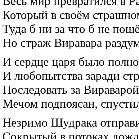
Весь мир превратился в 
Который в своём страшном
Туда б ни за что б не пош
Но страж Виравара раздум
И сердце царя было полно
И любопытства заради ст
Последовать за Вираваро
Мечом подпоясан, спустил
Незримо Шудрака отправи
Сокрытый в потоках дожд