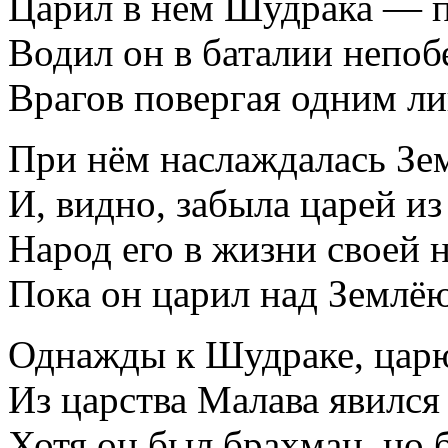
Царил в нём Шудрака — п
Водил он в баталии непоб
Врагов повергая одним л
При нём наслаждалась Зе
И, видно, забыла царей и
Народ его в жизни своей 
Пока он царил над Землёю
Однажды к Шудраке, цар
Из царства Малава явился
Хотя он был брахман, но 