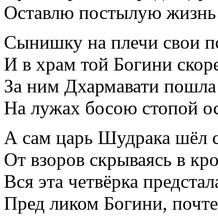
Оставлю постылую жизнь 
Сынишку на плечи свои по
И в храм той Богини скор
За ним Дхармавати пошла
На лужах босою стопой ос
А сам царь Шудрака шёл 
От взоров скрываясь в к
Вся эта четвёрка предстал
Пред ликом Богини, почте