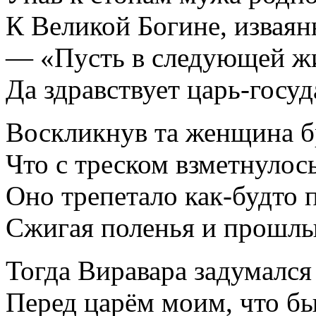
К Великой Богине, изваян
— «Пусть в следующей жиз
Да здравствует царь-госу
Воскликнув та женщина бр
Что с треском взметнулос
Оно трепетало как-будто 
Сжигая поленья и прошлы
Тогда Виравара задумалс
Перед царём моим, что бы