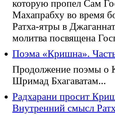
которую пропел Сам Г
Махапрабху во время б
Ратха-ятры в Джаганнат
молитва посвящена Госп
Поэма «Кришна». Част
Продолжение поэмы о 
Шримад Бхагаватам...
Радхарани просит Криш
Внутренний смысл Рат