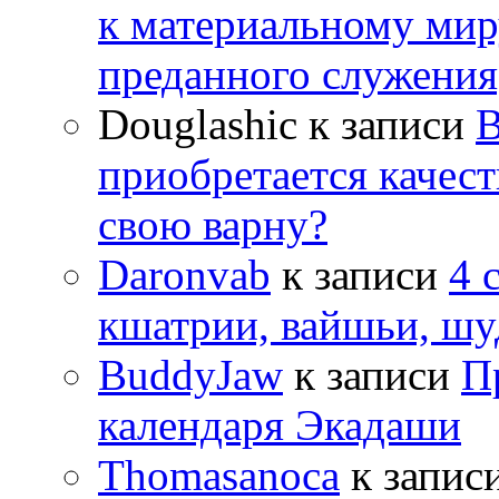
к материальному мир
преданного служения
Douglashic
к записи
В
приобретается качес
свою варну?
Daronvab
к записи
4 
кшатрии, вайшьи, шу
BuddyJaw
к записи
П
календаря Экадаши
Thomasanoca
к запис