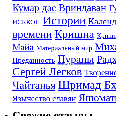
Кумар дас
Вриндаван
Г
Истории
Календ
ИСККОН
Кришна
времени
Кришн
Миха
Майа
Материальный мир
Пураны
Рад
Преданность
Сергей Легков
Творени
Шримад Бх
Чайтанья
Яшомати
Язычество славян
Свежие отзывы