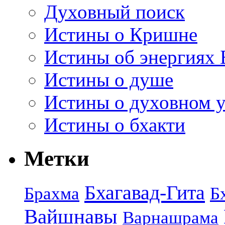
Духовный поиск
Истины о Кришне
Истины об энергиях 
Истины о душе
Истины о духовном у
Истины о бхакти
Метки
Бхагавад-Гита
Брахма
Б
Вайшнавы
Варнашрама