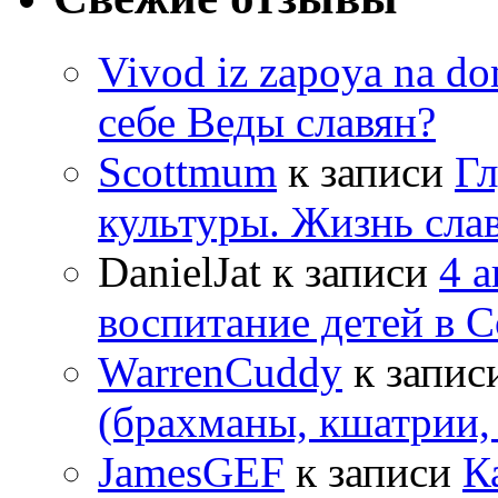
Vivod iz zapoya na 
себе Веды славян?
Scottmum
к записи
Гл
культуры. Жизнь сла
DanielJat
к записи
4 
воспитание детей в 
WarrenCuddy
к запис
(брахманы, кшатрии,
JamesGEF
к записи
К