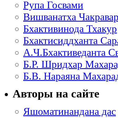
Рупа Госвами
Вишванатха Чакравар
Бхактивинода Тхакур
Бхактисиддханта Сар
А.Ч.Бхактиведанта С
Б.Р. Шридхар Махар
Б.В. Нараяна Махар
Авторы на сайте
Яшоматинандана дас