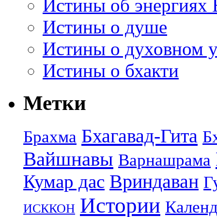
Истины об энергиях 
Истины о душе
Истины о духовном у
Истины о бхакти
Метки
Бхагавад-Гита
Брахма
Б
Вайшнавы
Варнашрама
Кумар дас
Вриндаван
Г
Истории
Календ
ИСККОН