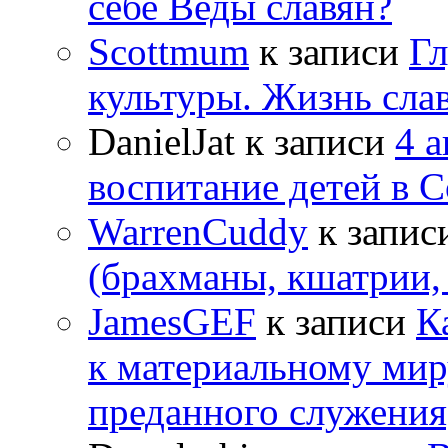
себе Веды славян?
Scottmum
к записи
Гл
культуры. Жизнь сла
DanielJat
к записи
4 
воспитание детей в 
WarrenCuddy
к запис
(брахманы, кшатрии,
JamesGEF
к записи
К
к материальному мир
преданного служения