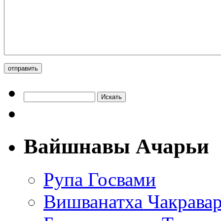
Вайшнавы Ачарьи
Рупа Госвами
Вишванатха Чакравар