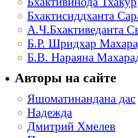
Бхактивинода Тхакур
Бхактисиддханта Сар
А.Ч.Бхактиведанта С
Б.Р. Шридхар Махар
Б.В. Нараяна Махар
Авторы на сайте
Яшоматинандана дас
Надежда
Дмитрий Хмелев