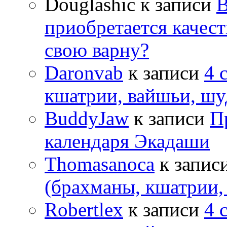
Douglashic
к записи
В
приобретается качес
свою варну?
Daronvab
к записи
4 
кшатрии, вайшьи, шу
BuddyJaw
к записи
П
календаря Экадаши
Thomasanoca
к запис
(брахманы, кшатрии,
Robertlex
к записи
4 