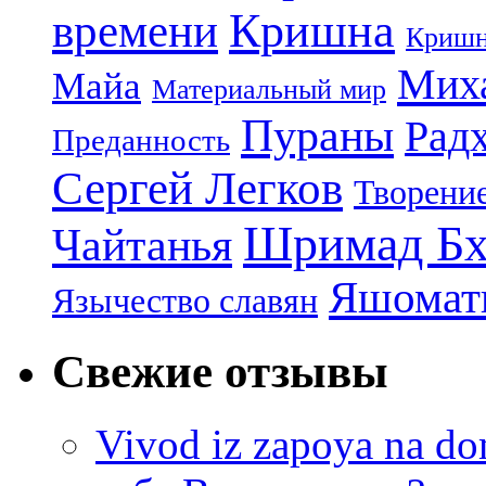
Кришна
времени
Кришн
Миха
Майа
Материальный мир
Пураны
Рад
Преданность
Сергей Легков
Творени
Шримад Бх
Чайтанья
Яшомати
Язычество славян
Свежие отзывы
Vivod iz zapoya na 