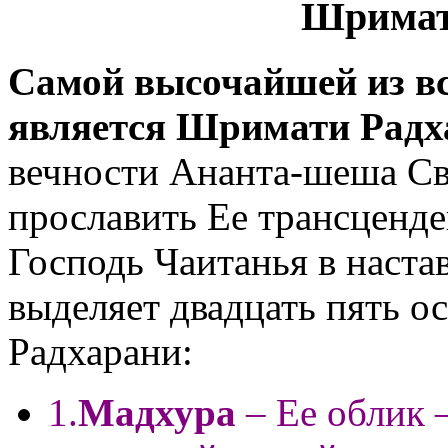
Шримат
Cамой высочайшей из вс
является Шримати Радх
вечности Ананта-шеша Св
прославить Ее трансценде
Господь Чаитанья в наста
выделяет двадцать пять 
Радхарани:
1.
Мадхура
– Ее облик 