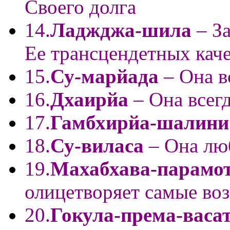
Своего долга
14.
Ладжджа-шила
– За
Ее трансцендетных кач
15.
Су-марйада
– Она в
16.
Дхаирйа
– Она всег
17.
Гамбхирйа-шалини
18.
Су-виласа
– Она лю
19.
Махабхава-парамо
олицетворяет самые в
20.
Гокула-према-васа