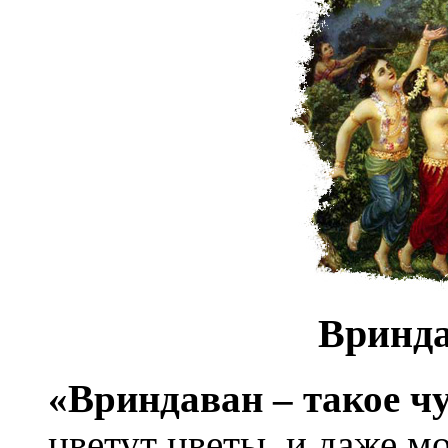
Вринда
«Вриндаван – такое чу
цветут цветы, и даже м