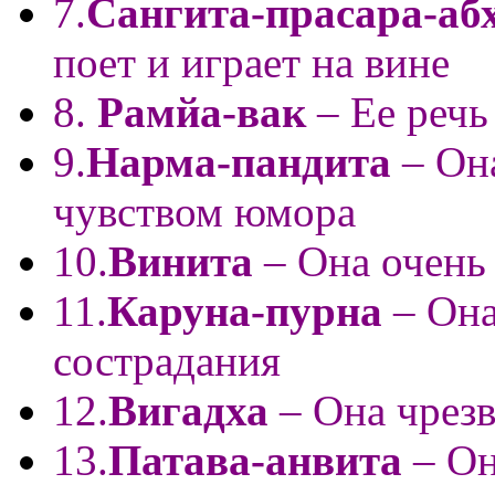
7.
Сангита-прасара-аб
поет и играет на вине
8.
Рамйа-вак
– Ее речь
9.
Нарма-пандита
– Он
чувством юмора
10.
Винита
– Она очень
11.
Каруна-пурна
– Она
сострадания
12.
Вигадха
– Она чрез
13.
Патава-анвита
– Он