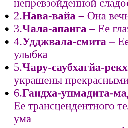
непревзойденной сладо
2.
Нава-вайа
– Она веч
3.
Чала-апанга
– Ее гла
4.
Удджвала-смита
– Ее
улыбка
5.
Чару-саубхагйа-рек
украшены прекрасными
6.
Гандха-унмадита-ма
Ее трансцендентного те
ума