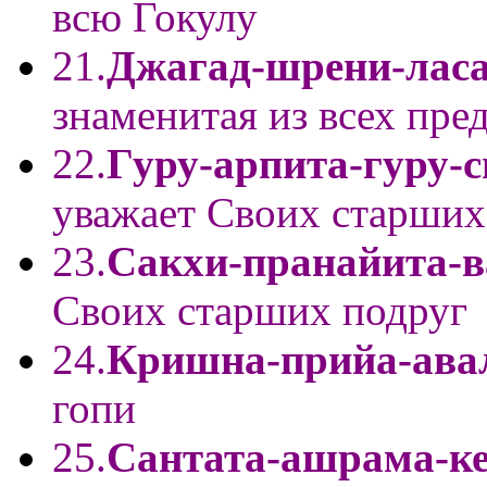
всю Гокулу
21.
Джагад-шрени-лас
знаменитая из всех пре
22.
Гуру-арпита-гуру-
уважает Своих старших
23.
Сакхи-пранайита-
Своих старших подруг
24.
Кришна-прийа-ава
гопи
25.
Сантата-ашрама-к