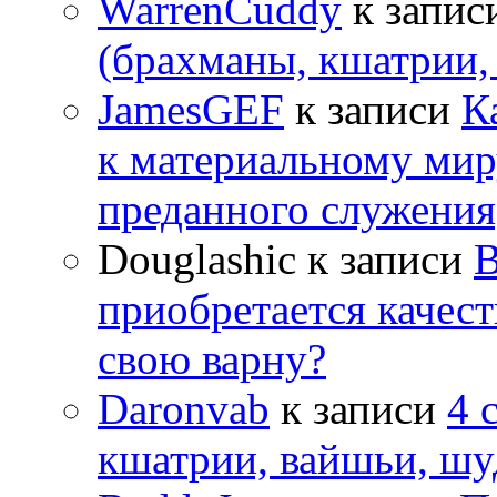
WarrenCuddy
к запис
(брахманы, кшатрии,
JamesGEF
к записи
К
к материальному мир
преданного служения
Douglashic
к записи
В
приобретается качес
свою варну?
Daronvab
к записи
4 
кшатрии, вайшьи, шу