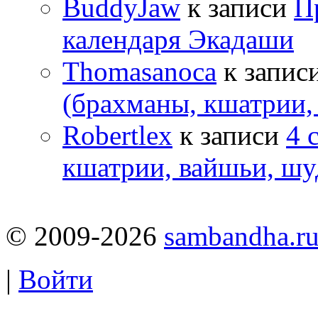
BuddyJaw
к записи
П
календаря Экадаши
Thomasanoca
к запис
(брахманы, кшатрии,
Robertlex
к записи
4 
кшатрии, вайшьи, шу
© 2009-2026
sambandha.r
|
Войти