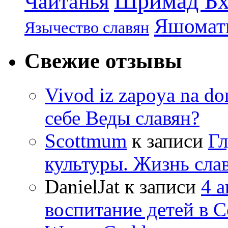
Шримад Бх
Чайтанья
Яшомати
Язычество славян
Свежие отзывы
Vivod iz zapoya na 
себе Веды славян?
Scottmum
к записи
Гл
культуры. Жизнь сла
DanielJat
к записи
4 
воспитание детей в 