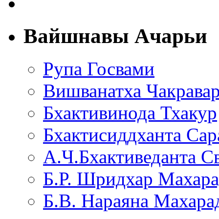
Вайшнавы Ачарьи
Рупа Госвами
Вишванатха Чакравар
Бхактивинода Тхакур
Бхактисиддханта Сар
А.Ч.Бхактиведанта С
Б.Р. Шридхар Махар
Б.В. Нараяна Махар