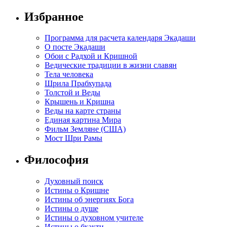
Избранное
Программа для расчета календаря Экадаши
О посте Экадаши
Обои с Радхой и Кришной
Ведические традиции в жизни славян
Тела человека
Шрила Прабхупада
Толстой и Веды
Крышень и Кришна
Веды на карте страны
Единая картина Мира
Фильм Земляне (США)
Мост Шри Рамы
Философия
Духовный поиск
Истины о Кришне
Истины об энергиях Бога
Истины о душе
Истины о духовном учителе
Истины о бхакти