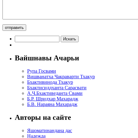
Вайшнавы Ачарьи
Рупа Госвами
Вишванатха Чакраварти Тхакур
Бхактивинода Тхакур
Бхактисиддханта Сарасвати
А.Ч.Бхактиведанта Свами
Б.Р. Шридхар Махарадж
Б.В. Нараяна Махарадж
Авторы на сайте
Яшоматинандана дас
Надежда