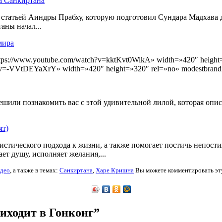
а Санкиртана
й статьей Аиндры Прабху, которую подготовил Сундара Мадхава д
ны начал...
мира
ps://www.youtube.com/watch?v=kktKvt0WikA» width=»420″ height=»
?v=-VVtDEYaXrY» width=»420″ height=»320″ rel=»no» modestbrandin
шили познакомить вас с этой удивительной лилой, которая опис
ят)
листического подхода к жизни, а также помогает постичь непо
т душу, исполняет желания,...
део
,
а также в темах:
Санкиртана
,
Харе Кришна
Вы можете комментировать эту
иходит в Гонконг”