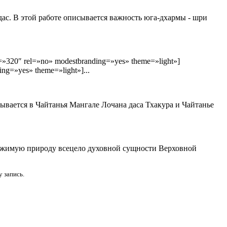
ас. В этой работе описывается важность юга-дхармы - шри
320″ rel=»no» modestbranding=»yes» theme=»light»]
g=»yes» theme=»light»]...
ывается в Чайтанья Мангале Лочана даса Тхакура и Чайтанье
стижимую природу всецело духовной сущности Верховной
 запись.