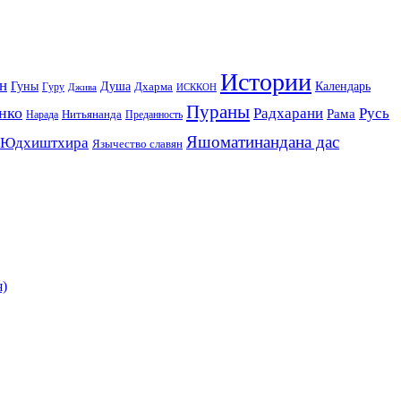
Истории
н
Гуны
Душа
Календарь
Дхарма
Гуру
Джива
ИСККОН
Пураны
нко
Радхарани
Русь
Рама
Нитьянанда
Нарада
Преданность
Яшоматинандана дас
Юдхиштхира
Язычество славян
я)