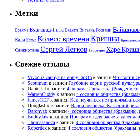
Метки
Вайшнав
Бхагавад-Гита
Брахма
Бхакти Вигьяна Госвами
Кришна
Колесо времени
Кали
Карма
Кришна-лил
Сергей Легков
Харе Криш
Санкиртана
Творение
Свежие отзывы
Vivod iz zapoya na domy_qoOn
к записи
Что таят в с
Scottmum
к записи
Глубокие корни русской культур
DanielJat
к записи
4 ашрама: Грихастха (Рождение 
WarrenCuddy
к записи
4 сословия общества (брахма
JamesGEF
к записи
Как научиться не привязыватьс
Douglashic
к записи
Варна человека. Как приобрета
Daronvab
к записи
4 сословия общества (брахманы,
BuddyJaw
к записи
Программа для расчета календа
Thomasanoca
к записи
4 сословия общества (брахма
Robertlex
к записи
4 сословия общества (брахманы,