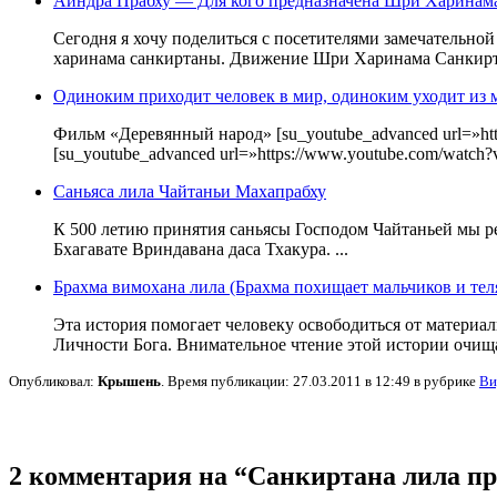
Аиндра Прабху — Для кого предназначена Шри Харинам
Сегодня я хочу поделиться с посетителями замечательно
харинама санкиртаны. Движение Шри Харинама Санкирта
Одиноким приходит человек в мир, одиноким уходит из 
Фильм «Деревянный народ» [su_youtube_advanced url=»htt
[su_youtube_advanced url=»https://www.youtube.com/watch
Саньяса лила Чайтаньи Махапрабху
К 500 летию принятия саньясы Господом Чайтаньей мы ре
Бхагавате Вриндавана даса Тхакура. ...
Брахма вимохана лила (Брахма похищает мальчиков и тел
Эта история помогает человеку освободиться от материа
Личности Бога. Внимательное чтение этой истории очищае
Опубликовал:
Крышень
. Время публикации: 27.03.2011 в 12:49 в рубрике
Ви
2 комментария на “Санкиртана лила пр