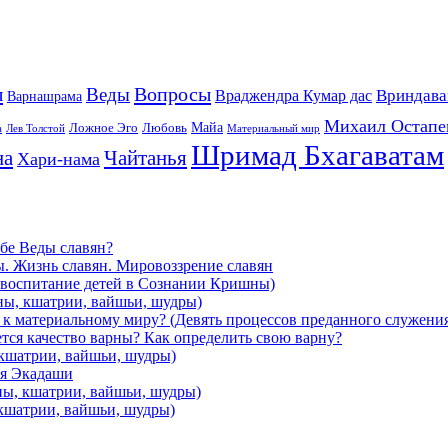
ы
Вопросы
Веды
Вриндава
Враджендра Кумар дас
Варнашрама
Михаил Остапе
Майа
Ложное Эго
Любовь
а
Лев Толстой
Материальный мир
Шримад Бхагаватам
на
Чайтанья
Хари-нама
ебе Веды славян?
ы. Жизнь славян. Мировоззрение славян
и воспитание детей в Сознании Кришны)
ны, кшатрии, вайшьи, шудры)
я к материальному миру? (Девять процессов преданного служени
ется качество варны? Как определить свою варну?
 кшатрии, вайшьи, шудры)
ря Экадаши
ны, кшатрии, вайшьи, шудры)
 кшатрии, вайшьи, шудры)