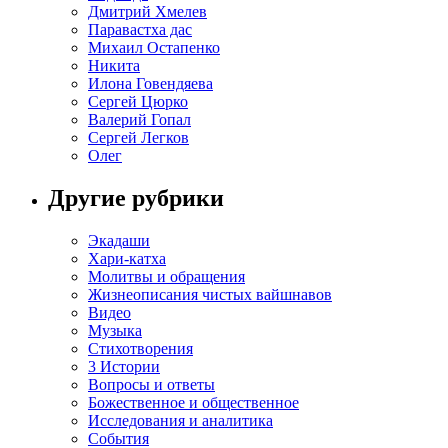
Дмитрий Хмелев
Паравастха дас
Михаил Остапенко
Никита
Илона Говендяева
Сергей Цюрко
Валерий Гопал
Сергей Легков
Олег
Другие рубрики
Экадаши
Хари-катха
Молитвы и обращения
Жизнеописания чистых вайшнавов
Видео
Музыка
Стихотворения
3 Истории
Вопросы и ответы
Божественное и общественное
Исследования и аналитика
События